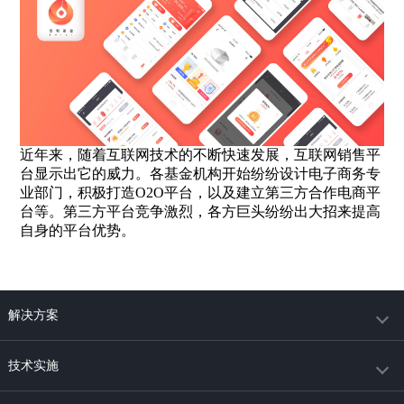
近年来，随着互联网技术的不断快速发展，互联网销售平
台显示出它的威力。各基金机构开始纷纷设计电子商务专
业部门，积极打造O2O平台，以及建立第三方合作电商平
台等。第三方平台竞争激烈，各方巨头纷纷出大招来提高
自身的平台优势。
解决方案
技术实施